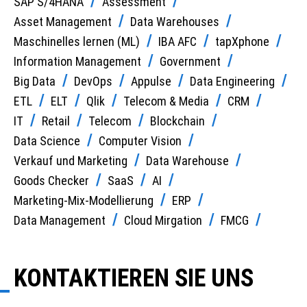
SAP S/4HANA
Assessment
Asset Management
Data Warehouses
Maschinelles lernen (ML)
IBA AFC
tapXphone
Information Management
Government
Big Data
DevOps
Appulse
Data Engineering
ETL
ELT
Qlik
Telecom & Media
CRM
IT
Retail
Telecom
Blockchain
Data Science
Computer Vision
Verkauf und Marketing
Data Warehouse
Goods Checker
SaaS
AI
Marketing-Mix-Modellierung
ERP
Data Management
Cloud Mirgation
FMCG
KONTAKTIEREN SIE UNS