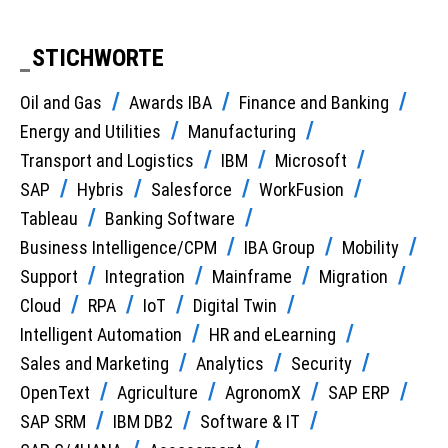
STICHWORTE
Oil and Gas
Awards IBA
Finance and Banking
Energy and Utilities
Manufacturing
Transport and Logistics
IBM
Microsoft
SAP
Hybris
Salesforce
WorkFusion
Tableau
Banking Software
Business Intelligence/CPM
IBA Group
Mobility
Support
Integration
Mainframe
Migration
Cloud
RPA
IoT
Digital Twin
Intelligent Automation
HR and eLearning
Sales and Marketing
Analytics
Security
OpenText
Agriculture
AgronomX
SAP ERP
SAP SRM
IBM DB2
Software & IT