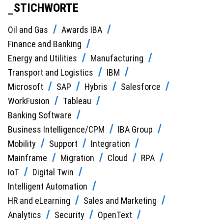
STICHWORTE
Oil and Gas
Awards IBA
Finance and Banking
Energy and Utilities
Manufacturing
Transport and Logistics
IBM
Microsoft
SAP
Hybris
Salesforce
WorkFusion
Tableau
Banking Software
Business Intelligence/CPM
IBA Group
Mobility
Support
Integration
Mainframe
Migration
Cloud
RPA
IoT
Digital Twin
Intelligent Automation
HR and eLearning
Sales and Marketing
Analytics
Security
OpenText