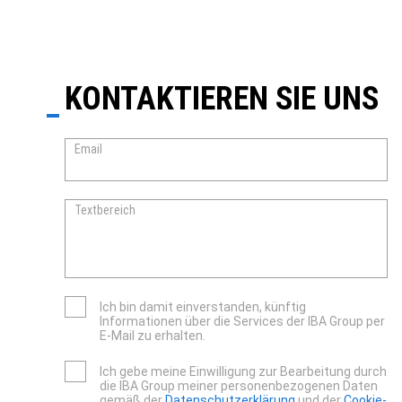
KONTAKTIEREN SIE UNS
Email
Textbereich
Ich bin damit einverstanden, künftig
Informationen über die Services der IBA Group per
E-Mail zu erhalten.
Ich gebe meine Einwilligung zur Bearbeitung durch
die IBA Group meiner personenbezogenen Daten
gemäß der
Datenschutzerklärung
und der
Cookie-