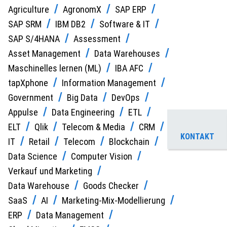
Agriculture
AgronomX
SAP ERP
SAP SRM
IBM DB2
Software & IT
SAP S/4HANA
Assessment
Asset Management
Data Warehouses
Maschinelles lernen (ML)
IBA AFC
tapXphone
Information Management
Government
Big Data
DevOps
Appulse
Data Engineering
ETL
ELT
Qlik
Telecom & Media
CRM
KONTAKT
IT
Retail
Telecom
Blockchain
Data Science
Computer Vision
Verkauf und Marketing
Data Warehouse
Goods Checker
SaaS
AI
Marketing-Mix-Modellierung
ERP
Data Management