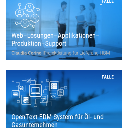
FÄLLE
Web–Lösungen–Applikationen–
Produktion–Support
Claudia Corino |
Projektleitung für Lieferung | IBM
FÄLLE
OpenText EDM System für Öl- und
Gasunternehmen