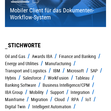
Mobiler Client für das Dokumenten-
Workflow-System
STICHWORTE
Oil and Gas
Awards IBA
Finance and Banking
Energy and Utilities
Manufacturing
Transport and Logistics
IBM
Microsoft
SAP
Hybris
Salesforce
WorkFusion
Tableau
Banking Software
Business Intelligence/CPM
IBA Group
Mobility
Support
Integration
Mainframe
Migration
Cloud
RPA
IoT
Digital Twin
Intelligent Automation