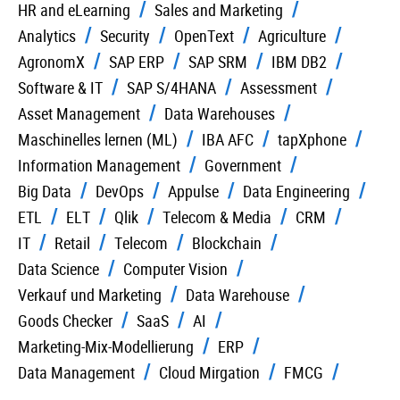
HR and eLearning
Sales and Marketing
Analytics
Security
OpenText
Agriculture
AgronomX
SAP ERP
SAP SRM
IBM DB2
Software & IT
SAP S/4HANA
Assessment
Asset Management
Data Warehouses
Maschinelles lernen (ML)
IBA AFC
tapXphone
Information Management
Government
Big Data
DevOps
Appulse
Data Engineering
ETL
ELT
Qlik
Telecom & Media
CRM
IT
Retail
Telecom
Blockchain
Data Science
Computer Vision
Verkauf und Marketing
Data Warehouse
Goods Checker
SaaS
AI
Marketing-Mix-Modellierung
ERP
Data Management
Cloud Mirgation
FMCG