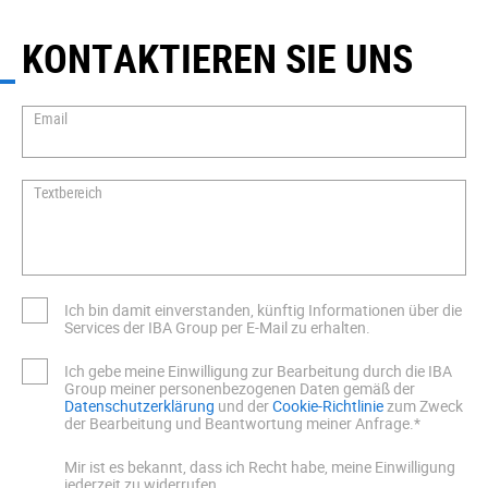
KONTAKTIEREN SIE UNS
Email
Textbereich
Ich bin damit einverstanden, künftig Informationen über die
Services der IBA Group per E-Mail zu erhalten.
Ich gebe meine Einwilligung zur Bearbeitung durch die IBA
Group meiner personenbezogenen Daten gemäß der
Datenschutzerklärung
und der
Cookie-Richtlinie
zum Zweck
der Bearbeitung und Beantwortung meiner Anfrage.*
Mir ist es bekannt, dass ich Recht habe, meine Einwilligung
jederzeit zu widerrufen.