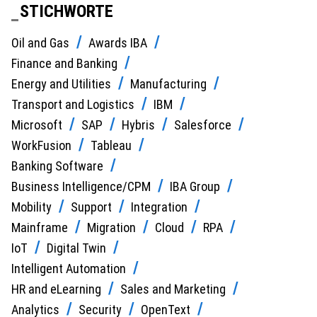
STICHWORTE
Oil and Gas
Awards IBA
Finance and Banking
Energy and Utilities
Manufacturing
Transport and Logistics
IBM
Microsoft
SAP
Hybris
Salesforce
WorkFusion
Tableau
Banking Software
Business Intelligence/CPM
IBA Group
Mobility
Support
Integration
Mainframe
Migration
Cloud
RPA
IoT
Digital Twin
Intelligent Automation
HR and eLearning
Sales and Marketing
Analytics
Security
OpenText