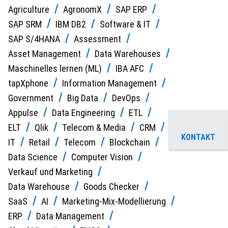
Agriculture
AgronomX
SAP ERP
SAP SRM
IBM DB2
Software & IT
SAP S/4HANA
Assessment
Asset Management
Data Warehouses
Maschinelles lernen (ML)
IBA AFC
tapXphone
Information Management
Government
Big Data
DevOps
Appulse
Data Engineering
ETL
ELT
Qlik
Telecom & Media
CRM
KONTAKT
IT
Retail
Telecom
Blockchain
Data Science
Computer Vision
Verkauf und Marketing
Data Warehouse
Goods Checker
SaaS
AI
Marketing-Mix-Modellierung
ERP
Data Management