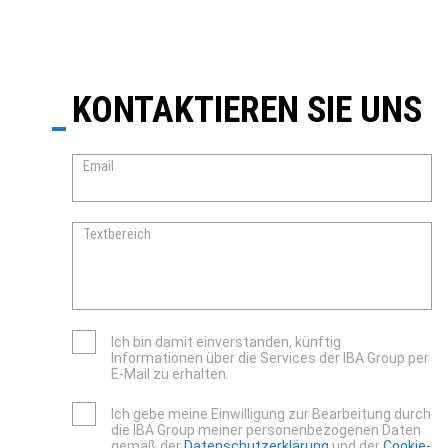
KONTAKTIEREN SIE UNS
Email
Textbereich
Ich bin damit einverstanden, künftig
Informationen über die Services der IBA Group per
E-Mail zu erhalten.
Ich gebe meine Einwilligung zur Bearbeitung durch
die IBA Group meiner personenbezogenen Daten
gemäß der
Datenschutzerklärung
und der
Cookie-