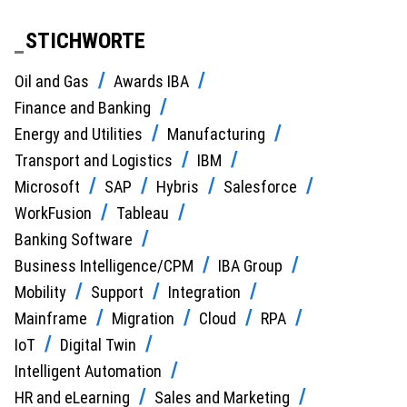
STICHWORTE
Oil and Gas
Awards IBA
Finance and Banking
Energy and Utilities
Manufacturing
Transport and Logistics
IBM
Microsoft
SAP
Hybris
Salesforce
WorkFusion
Tableau
Banking Software
Business Intelligence/CPM
IBA Group
Mobility
Support
Integration
Mainframe
Migration
Cloud
RPA
IoT
Digital Twin
Intelligent Automation
HR and eLearning
Sales and Marketing