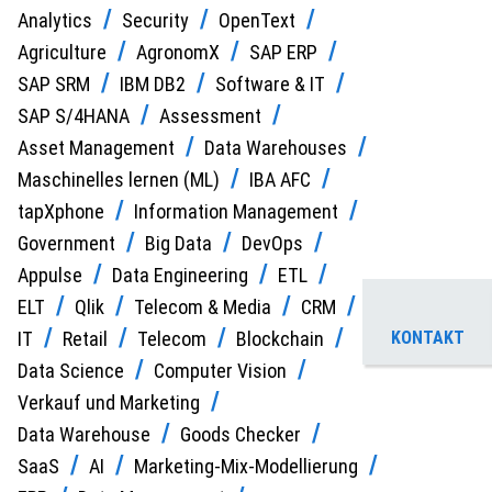
Analytics
Security
OpenText
Agriculture
AgronomX
SAP ERP
SAP SRM
IBM DB2
Software & IT
SAP S/4HANA
Assessment
Asset Management
Data Warehouses
Maschinelles lernen (ML)
IBA AFC
tapXphone
Information Management
Government
Big Data
DevOps
Appulse
Data Engineering
ETL
ELT
Qlik
Telecom & Media
CRM
IT
Retail
Telecom
Blockchain
KONTAKT
Data Science
Computer Vision
Verkauf und Marketing
Data Warehouse
Goods Checker
SaaS
AI
Marketing-Mix-Modellierung