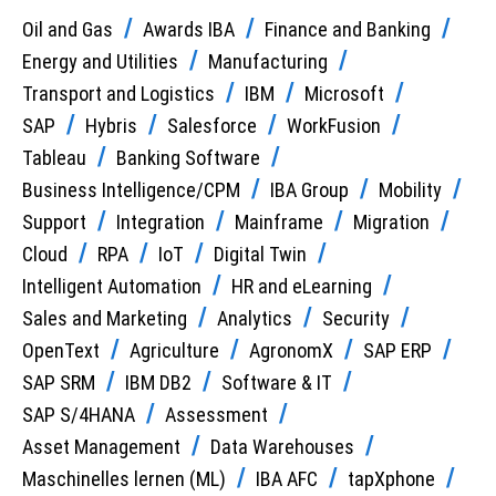
Oil and Gas
Awards IBA
Finance and Banking
Energy and Utilities
Manufacturing
Transport and Logistics
IBM
Microsoft
SAP
Hybris
Salesforce
WorkFusion
Tableau
Banking Software
Business Intelligence/CPM
IBA Group
Mobility
Support
Integration
Mainframe
Migration
Cloud
RPA
IoT
Digital Twin
Intelligent Automation
HR and eLearning
Sales and Marketing
Analytics
Security
OpenText
Agriculture
AgronomX
SAP ERP
SAP SRM
IBM DB2
Software & IT
SAP S/4HANA
Assessment
Asset Management
Data Warehouses
Maschinelles lernen (ML)
IBA AFC
tapXphone