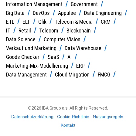
Information Management
Government
Big Data
DevOps
Appulse
Data Engineering
ETL
ELT
Qlik
Telecom & Media
CRM
IT
Retail
Telecom
Blockchain
Data Science
Computer Vision
Verkauf und Marketing
Data Warehouse
Goods Checker
SaaS
AI
Marketing-Mix-Modellierung
ERP
Data Management
Cloud Mirgation
FMCG
©2026 IBA Group a.s. All Rights Reserved.
Datenschutzerklärung
Cookie-Richtlinie
Nutzungsregeln
Kontakt