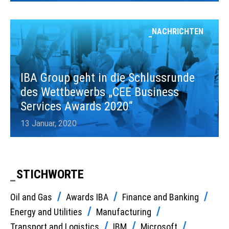
NACHRICHTEN
IBA Group geht in die Schlussrunde
des Wettbewerbs „CEE Business
Services Awards 2020“
13 Januar, 2020
STICHWORTE
Oil and Gas
Awards IBA
Finance and Banking
Energy and Utilities
Manufacturing
Transport and Logistics
IBM
Microsoft