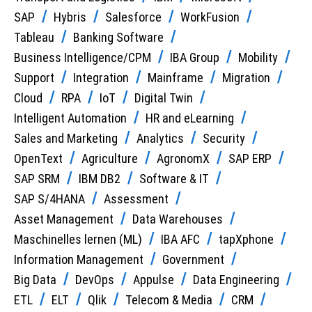
SAP
Hybris
Salesforce
WorkFusion
Tableau
Banking Software
Business Intelligence/CPM
IBA Group
Mobility
Support
Integration
Mainframe
Migration
Cloud
RPA
IoT
Digital Twin
Intelligent Automation
HR and eLearning
Sales and Marketing
Analytics
Security
OpenText
Agriculture
AgronomX
SAP ERP
SAP SRM
IBM DB2
Software & IT
SAP S/4HANA
Assessment
Asset Management
Data Warehouses
Maschinelles lernen (ML)
IBA AFC
tapXphone
Information Management
Government
Big Data
DevOps
Appulse
Data Engineering
ETL
ELT
Qlik
Telecom & Media
CRM