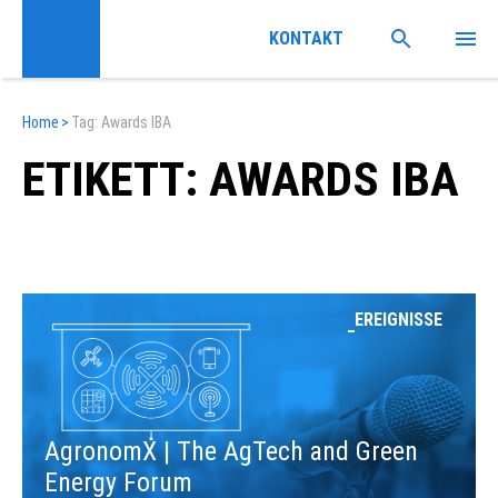
KONTAKT
Home
>
Tag: Awards IBA
ETIKETT: AWARDS IBA
EREIGNISSE
AgronomX | The AgTech and Green
Energy Forum