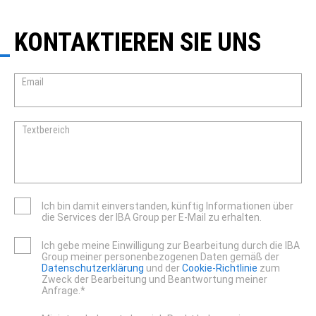
KONTAKTIEREN SIE UNS
Email
Textbereich
Ich bin damit einverstanden, künftig Informationen über
die Services der IBA Group per E-Mail zu erhalten.
Ich gebe meine Einwilligung zur Bearbeitung durch die IBA
Group meiner personenbezogenen Daten gemäß der
Datenschutzerklärung
und der
Cookie-Richtlinie
zum
Zweck der Bearbeitung und Beantwortung meiner
Anfrage.*