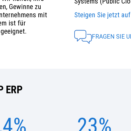
Systems (Public Clo
ken, Gewinne zu
Unternehmens mit
Steigen Sie jetzt a
m ist für
geeignet.
FRAGEN SIE 
P ERP
,4%
23%