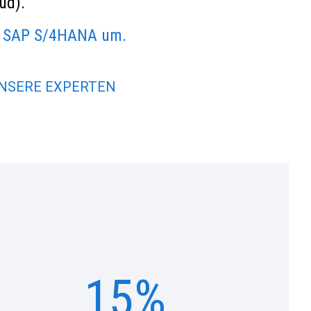
ud).
uf SAP S/4HANA um.
UNSERE EXPERTEN
15%