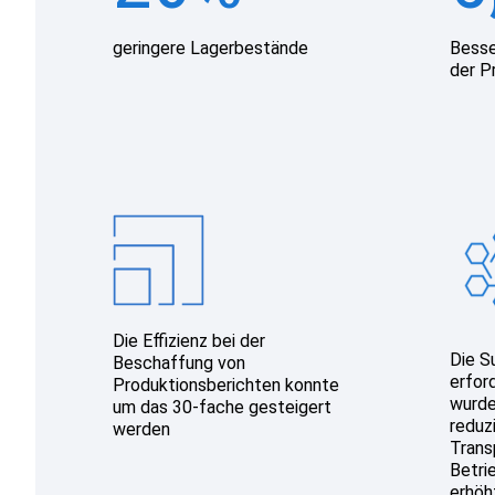
geringere Lagerbestände
Besse
der P
Die Effizienz bei der
Die S
Beschaffung von
erfor
Produktionsberichten konnte
wurde
um das 30-fache gesteigert
reduzi
werden
Trans
Betri
erhöh