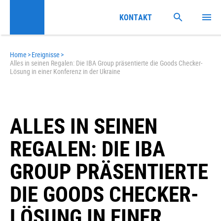
KONTAKT
Home
>
Ereignisse
>
Alles in seinen Regalen: Die IBA Group präsentierte die Goods Checker-
Lösung in einer Konferenz in der Ukraine
ALLES IN SEINEN
REGALEN: DIE IBA
GROUP PRÄSENTIERTE
DIE GOODS CHECKER-
LÖSUNG IN EINER