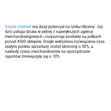
Goods Checker
ma duży potencjał na rynku Ukrainy. Już
dziś usługa działa w jednej z największych agencji
merchandisingowych i rozpoznaje produkty na półkach
ponad 4500 sklepów. Dzięki wdrożeniu rozwiązania czas
audytu punktu sprzedaży został skrócony o 50%, a
nakłady czasu merchandiserów na sporządzanie
raportów zmniejszyły się o 70%.